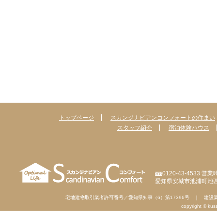
トップページ
スカンジナビアンコンフォートの住まい
スタッフ紹介
宿泊体験ハウス
0120-43-4533 
愛知県安城市池浦町池西
宅地建物取引業者許可番号／愛知県知事（6）第17396号 ｜ 建設業
copyright © kusak